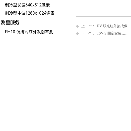
制冷型长波640x512像素
制冷型中波1280x1024像素
测量服务
上一个：
DV 双光红外热成像.....
EM10 便携式红外发射率测
下一个：
TSV-S 固定安装......
量仪