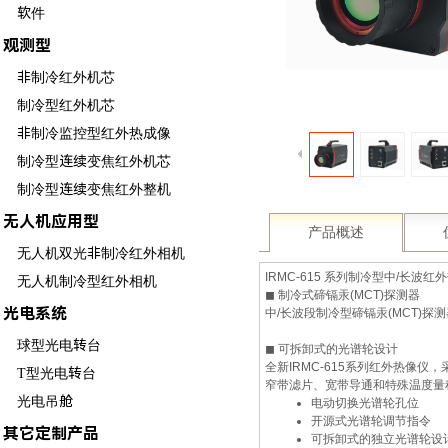
软件
观测型
非制冷红外机芯
制冷型红外机芯
非制冷监控型红外热成像
制冷型连续变焦红外机芯
制冷型连续变焦红外整机
无人机应用型
产品概述
无人机双光非制冷红外相机
IRMC-615 系列制冷型中/长波
无人机制冷型红外相机
◼ 制冷式碲镉汞(MCT)探测器
光电系统
中/长波段制冷型碲镉汞(MCT)探
球型光电转台
◼ 可拆卸式的光谱轮设计
全新IRMC-615系列红外热
T型光电转台
窄带滤片、宽带导通和特殊温度量
光电吊舱
电动切换光谱轮孔位
开源式光谱轮调节指令
其它定制产品
可拆卸式的独立光谱轮设