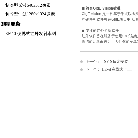
制冷型长波640x512像素
◼
符合GigE Vision标准
制冷型中波1280x1024像素
GigE Vision 是一种基于千兆
的硬件和软件可在GigE接口中实
测量服务
◼ 专业的红外分析软件
EM10 便携式红外发射率测
红外软件旨在服务于使用中/长波
简洁的UI界面设计、人性化的菜
量仪
上一个：
TSV-S 固定安装......
下一个：
HiNet 在线式非......